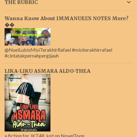
THE RUBRIC
Wanna Know About IMMANUEL'S NOTES More?
��
@NuelLubisMisiTerakhirRafael #misiterakhirrafael
#cintatakpernahpergijauh
LIKA-LIKU ASMARA ALDO-THEA
a fiction for JKT48, just on NovelToon