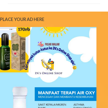
m
m
e
PLACE YOUR AD HERE
n
t
s