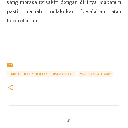
yang merasa tersakiti dengan dirinya. Siapapun
pasti pernah melakukan kesalahan atau
kecerobohan.
TRIBUTE TO KRISTOFORUS BRAMANDIAS
WRITER'S PATHWAY
C
o