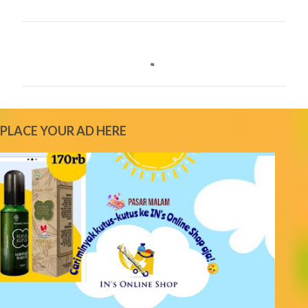
C
o
m
m
e
PLACE YOUR AD HERE
n
t
s