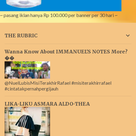
~ pasang iklan hanya Rp 100.000 per banner per 30 hari ~
THE RUBRIC
Wanna Know About IMMANUEL'S NOTES More?
��
@NuelLubisMisiTerakhirRafael #misiterakhirrafael
#cintatakpernahpergijauh
LIKA-LIKU ASMARA ALDO-THEA