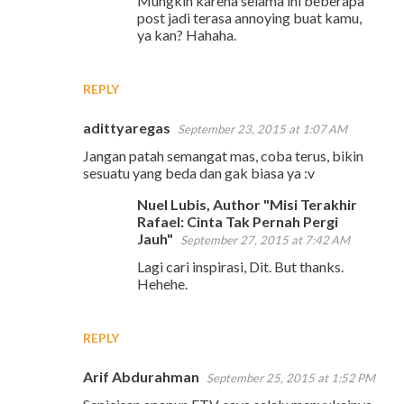
Mungkin karena selama ini beberapa
post jadi terasa annoying buat kamu,
ya kan? Hahaha.
REPLY
adittyaregas
September 23, 2015 at 1:07 AM
Jangan patah semangat mas, coba terus, bikin
sesuatu yang beda dan gak biasa ya :v
Nuel Lubis, Author "Misi Terakhir
Rafael: Cinta Tak Pernah Pergi
Jauh"
September 27, 2015 at 7:42 AM
Lagi cari inspirasi, Dit. But thanks.
Hehehe.
REPLY
Arif Abdurahman
September 25, 2015 at 1:52 PM