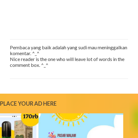
Pembaca yang baik adalah yang sudi mau meninggalkan
P
komentar. ^_^
o
Nice reader is the one who will leave lot of words in the
s
comment box. ^_^
t
a
C
o
m
m
e
PLACE YOUR AD HERE
n
t