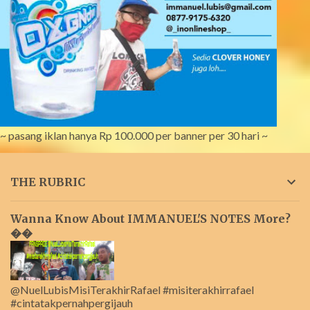
~ pasang iklan hanya Rp 100.000 per banner per 30 hari ~
THE RUBRIC
Wanna Know About IMMANUEL'S NOTES More?
��
@NuelLubisMisiTerakhirRafael #misiterakhirrafael
#cintatakpernahpergijauh