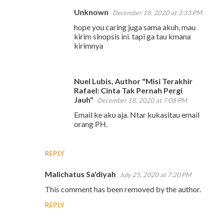
Unknown
December 18, 2020 at 3:33 PM
hope you caring juga sama akuh, mau
kirim sinopsis ini. tapi ga tau kmana
kirimnya
Nuel Lubis, Author "Misi Terakhir
Rafael: Cinta Tak Pernah Pergi
Jauh"
December 18, 2020 at 7:08 PM
Email ke aku aja. Ntar kukasitau email
orang PH.
REPLY
Malichatus Sa'diyah
July 25, 2020 at 7:20 PM
This comment has been removed by the author.
REPLY