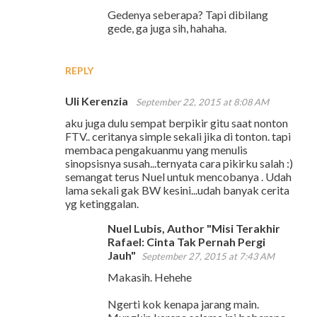
Gedenya seberapa? Tapi dibilang
gede, ga juga sih, hahaha.
REPLY
Uli Kerenzia
September 22, 2015 at 8:08 AM
aku juga dulu sempat berpikir gitu saat nonton
FTV.. ceritanya simple sekali jika di tonton. tapi
membaca pengakuanmu yang menulis
sinopsisnya susah...ternyata cara pikirku salah :)
semangat terus Nuel untuk mencobanya . Udah
lama sekali gak BW kesini...udah banyak cerita
yg ketinggalan.
Nuel Lubis, Author "Misi Terakhir
Rafael: Cinta Tak Pernah Pergi
Jauh"
September 27, 2015 at 7:43 AM
Makasih. Hehehe
Ngerti kok kenapa jarang main.