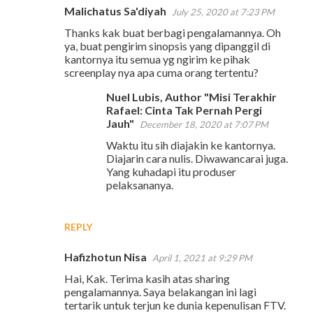
Malichatus Sa'diyah
July 25, 2020 at 7:23 PM
Thanks kak buat berbagi pengalamannya. Oh
ya, buat pengirim sinopsis yang dipanggil di
kantornya itu semua yg ngirim ke pihak
screenplay nya apa cuma orang tertentu?
Nuel Lubis, Author "Misi Terakhir
Rafael: Cinta Tak Pernah Pergi
Jauh"
December 18, 2020 at 7:07 PM
Waktu itu sih diajakin ke kantornya.
Diajarin cara nulis. Diwawancarai juga.
Yang kuhadapi itu produser
pelaksananya.
REPLY
Hafizhotun Nisa
April 1, 2021 at 9:29 PM
Hai, Kak. Terima kasih atas sharing
pengalamannya. Saya belakangan ini lagi
tertarik untuk terjun ke dunia kepenulisan FTV.