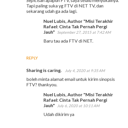
Sepicisan apapun FTV, saya selalu menyukainya.
Tapi paling suka yg FTV di NET TV, dan
sekarang udah ga ada lagi.
Nuel Lubis, Author "Misi Terakhir
Rafael: Cinta Tak Pernah Pergi
Jauh"
September 27, 2015 at 7:42 AM
Baru tau ada FTV di NET.
REPLY
Sharing is caring.
July 4, 2020 at 9:35 AM
boleh minta alamat email untuk kirim sinopsis
FTV? thankyou.
Nuel Lubis, Author "Misi Terakhir
Rafael: Cinta Tak Pernah Pergi
Jauh"
July 6, 2020 at 10:11 AM
Udah dikirim ya