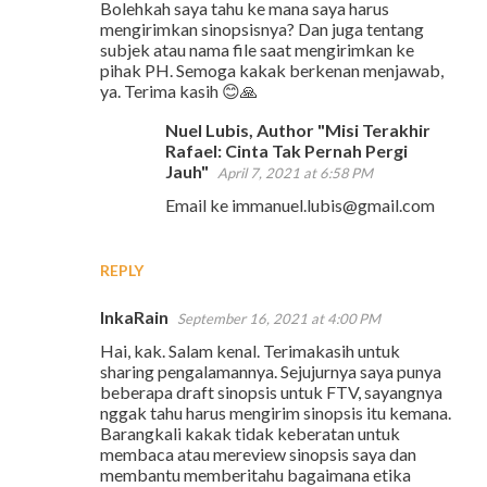
Bolehkah saya tahu ke mana saya harus
mengirimkan sinopsisnya? Dan juga tentang
subjek atau nama file saat mengirimkan ke
pihak PH. Semoga kakak berkenan menjawab,
ya. Terima kasih 😊🙏
Nuel Lubis, Author "Misi Terakhir
Rafael: Cinta Tak Pernah Pergi
Jauh"
April 7, 2021 at 6:58 PM
Email ke immanuel.lubis@gmail.com
REPLY
InkaRain
September 16, 2021 at 4:00 PM
Hai, kak. Salam kenal. Terimakasih untuk
sharing pengalamannya. Sejujurnya saya punya
beberapa draft sinopsis untuk FTV, sayangnya
nggak tahu harus mengirim sinopsis itu kemana.
Barangkali kakak tidak keberatan untuk
membaca atau mereview sinopsis saya dan
membantu memberitahu bagaimana etika