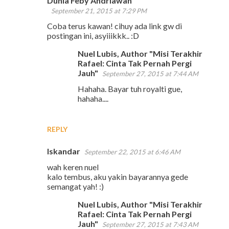
Dunia Feby Andriawan
C
September 21, 2015 at 7:29 PM
o
Coba terus kawan! cihuy ada link gw di
m
postingan ini, asyiiikkk.. :D
m
Nuel Lubis, Author "Misi Terakhir
e
Rafael: Cinta Tak Pernah Pergi
Jauh"
September 27, 2015 at 7:44 AM
n
Hahaha. Bayar tuh royalti gue,
t
hahaha....
s
REPLY
Iskandar
September 22, 2015 at 6:46 AM
wah keren nuel
kalo tembus, aku yakin bayarannya gede
semangat yah! :)
Nuel Lubis, Author "Misi Terakhir
Rafael: Cinta Tak Pernah Pergi
Jauh"
September 27, 2015 at 7:43 AM