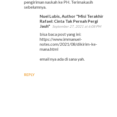
pengiriman naskah ke PH. Terimakasih
sebelumnya.
Nuel Lubis, Author "Misi Terakhir
Rafael: Cinta Tak Pernah Pergi
Jauh"
September 27, 2021 at 6:08 PM
bisa baca post yang ini:
https://www.immanuel-
notes.com/2021/08/dikirim-ke-
mana.html
email nya ada di sana yah.
REPLY