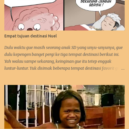
Empat tujuan destinasi Nuel
Dulu waktu gue masih seorang anak SD yang unyu-unyunya, gue
dulu kepengen banget pergi ke tiga tempat destinasi berikut ini.
Yah walau sampe sekarang, keinginan gue itu tetep enggak
luntur-luntur. Yuk disimak beberapa tempat destinasi favorit gue.
:D 1. Perancis Dulu waktu gue kecil, gue kepengen banget pergi ke
negara asalnya Zidane. Sebetulnya sih, gue lebih kepengen ke
Paris-nya. Gue pengen bangen liat Menara Eiffel, Arc de Triomph,
serta juga Katedral Notre Dame-nya. Selain itu, katanya pantai-
pantai di Perancis itu sangat menawan keindahannya. Tapi yah,
intinya karna Menara Eiffel-lah gue pengen ke Perancis. Hehehe.
Bahkan gue juga tertarik mempelajari bahasa Perancis. Kalo
yang ini gara-gara waktu itu gue enggak sengaja nonton acara