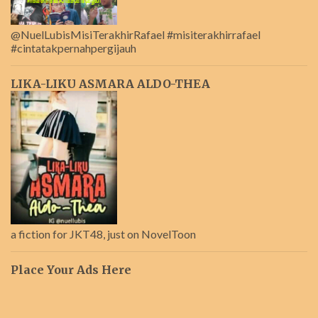
@NuelLubisMisiTerakhirRafael #misiterakhirrafael
#cintatakpernahpergijauh
LIKA-LIKU ASMARA ALDO-THEA
a fiction for JKT48, just on NovelToon
Place Your Ads Here