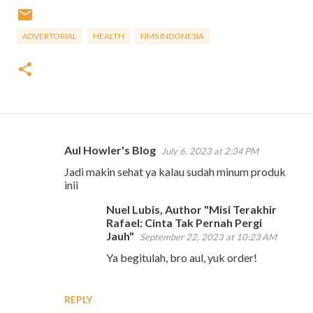
ADVERTORIAL
HEALTH
NMS INDONESIA
Aul Howler's Blog
July 6, 2023 at 2:34 PM
C
Jadi makin sehat ya kalau sudah minum produk
o
inii
m
Nuel Lubis, Author "Misi Terakhir
m
Rafael: Cinta Tak Pernah Pergi
e
Jauh"
September 22, 2023 at 10:23 AM
n
Ya begitulah, bro aul, yuk order!
t
s
REPLY