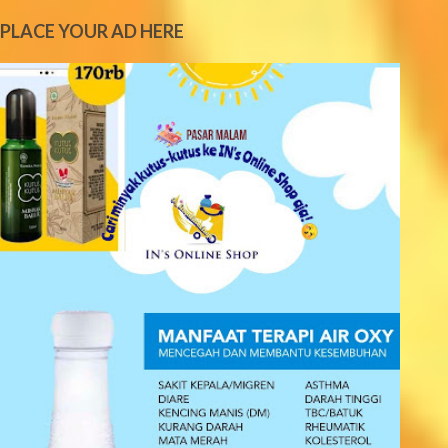
m
e
PLACE YOUR AD HERE
n
t