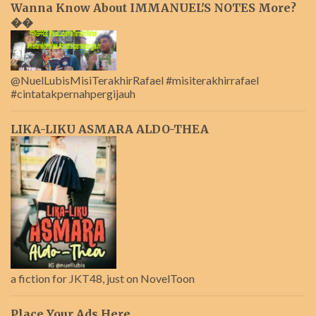
Wanna Know About IMMANUEL'S NOTES More?
��
@NuelLubisMisiTerakhirRafael #misiterakhirrafael
#cintatakpernahpergijauh
LIKA-LIKU ASMARA ALDO-THEA
a fiction for JKT48, just on NovelToon
Place Your Ads Here