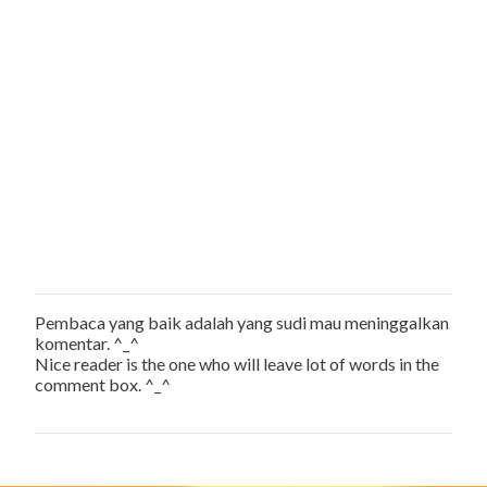
Pembaca yang baik adalah yang sudi mau meninggalkan
P
komentar. ^_^
o
Nice reader is the one who will leave lot of words in the
s
comment box. ^_^
t
a
C
o
m