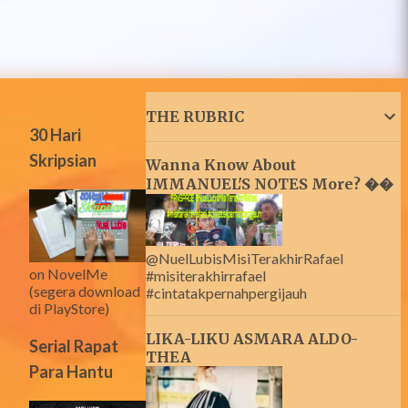
THE RUBRIC
30 Hari
Skripsian
Wanna Know About
IMMANUEL'S NOTES More? ��
@NuelLubisMisiTerakhirRafael
on NovelMe
#misiterakhirrafael
(segera download
#cintatakpernahpergijauh
di PlayStore)
LIKA-LIKU ASMARA ALDO-
Serial Rapat
THEA
Para Hantu