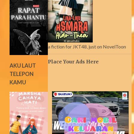
a fiction for JKT48, just on NovelToon
Place Your Ads Here
AKU LAUT
TELEPON
KAMU