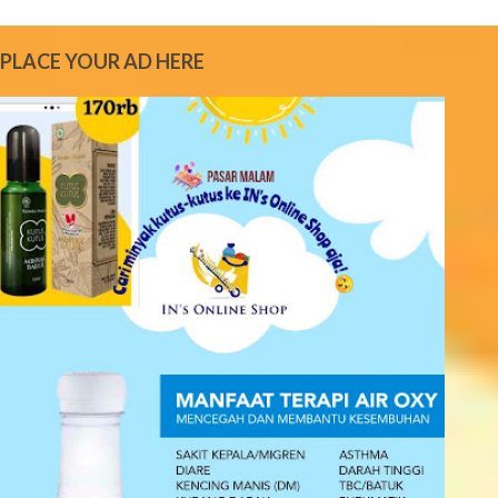
m
e
PLACE YOUR AD HERE
n
t
s