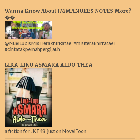
Wanna Know About IMMANUEL'S NOTES More?
��
@NuelLubisMisiTerakhirRafael #misiterakhirrafael
#cintatakpernahpergijauh
LIKA-LIKU ASMARA ALDO-THEA
a fiction for JKT48, just on NovelToon