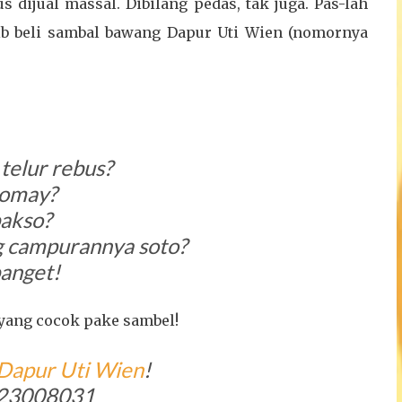
 dijual massal. Dibilang pedas, tak juga. Pas-lah
ib beli sambal bawang Dapur Uti Wien (nomornya
telur rebus?
iomay?
akso?
g campurannya soto?
banget!
, yang cocok pake sambel!
Dapur Uti Wien
!
23008031