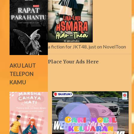
a fiction for JKT48, just on NovelToon
Place Your Ads Here
AKU LAUT
TELEPON
KAMU