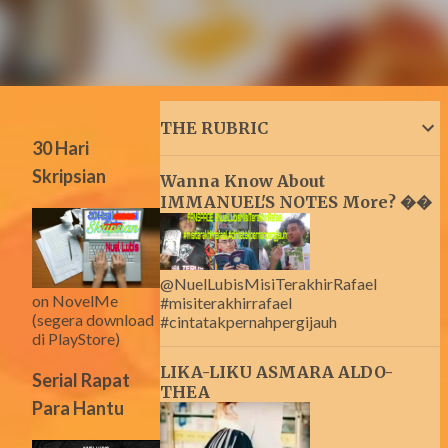
THE RUBRIC
30 Hari
Skripsian
Wanna Know About
IMMANUEL'S NOTES More? ��
@NuelLubisMisiTerakhirRafael
on NovelMe
#misiterakhirrafael
(segera download
#cintatakpernahpergijauh
di PlayStore)
LIKA-LIKU ASMARA ALDO-
Serial Rapat
THEA
Para Hantu