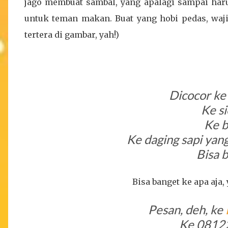
jago membuat sambal, yang apalagi sampai harus
untuk teman makan. Buat yang hobi pedas, waj
tertera di gambar, yah!)
Dicocor ke 
Ke s
Ke b
Ke daging sapi yan
Bisa 
Bisa banget ke apa aja
Pesan, deh, ke
Ke 0812