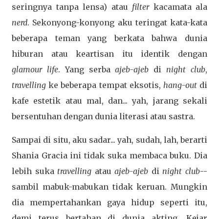
seringnya tanpa lensa) atau
filter
kacamata ala
nerd
. Sekonyong-konyong aku teringat kata-kata
beberapa teman yang berkata bahwa dunia
hiburan atau keartisan itu identik dengan
glamour life
. Yang serba
ajeb-ajeb
di
night club
,
travelling
ke beberapa tempat eksotis,
hang-out
di
kafe estetik atau mal, dan... yah, jarang sekali
bersentuhan dengan dunia literasi atau sastra.
Sampai di situ, aku sadar... yah, sudah, lah, berarti
Shania Gracia ini tidak suka membaca buku. Dia
lebih suka
travelling
atau
ajeb-ajeb
di
night club
--
sambil mabuk-mabukan tidak keruan. Mungkin
dia mempertahankan gaya hidup seperti itu,
demi terus bertahan di dunia akting. Kejar