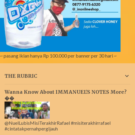
~ pasang iklan hanya Rp 100.000 per banner per 30 hari ~
THE RUBRIC
Wanna Know About IMMANUEL'S NOTES More?
��
@NuelLubisMisiTerakhirRafael #misiterakhirrafael
#cintatakpernahpergijauh