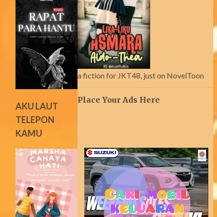
a fiction for JKT48, just on NovelToon
Place Your Ads Here
AKU LAUT
TELEPON
KAMU