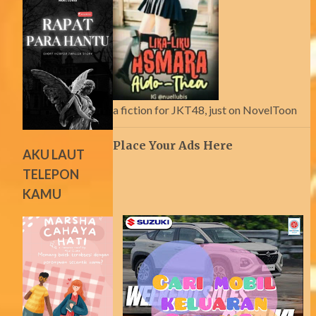
a fiction for JKT48, just on NovelToon
Place Your Ads Here
AKU LAUT
TELEPON
KAMU