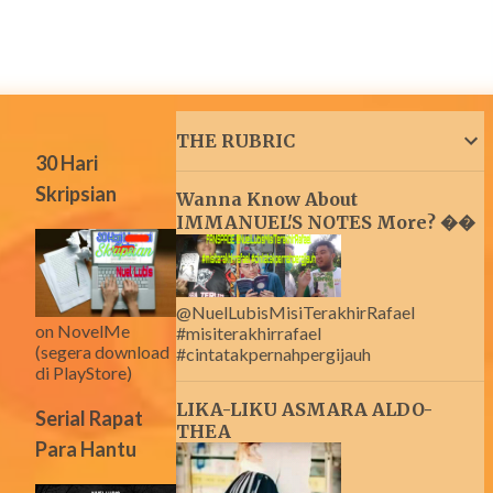
THE RUBRIC
30 Hari
Skripsian
Wanna Know About
IMMANUEL'S NOTES More? ��
@NuelLubisMisiTerakhirRafael
on NovelMe
#misiterakhirrafael
(segera download
#cintatakpernahpergijauh
di PlayStore)
LIKA-LIKU ASMARA ALDO-
Serial Rapat
THEA
Para Hantu