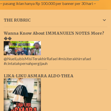
~ pasang iklan hanya Rp 100.000 per banner per 30 hari ~
THE RUBRIC
Wanna Know About IMMANUEL'S NOTES More?
��
@NuelLubisMisiTerakhirRafael #misiterakhirrafael
#cintatakpernahpergijauh
LIKA-LIKU ASMARA ALDO-THEA