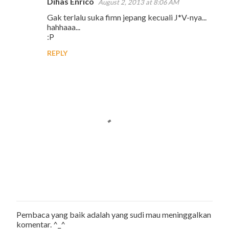
Dihas Enrico
August 2, 2013 at 8:06 AM
C
Gak terlalu suka fimn jepang kecuali J*V-nya...
o
hahhaaa...
m
:P
m
REPLY
e
n
t
s
Pembaca yang baik adalah yang sudi mau meninggalkan
P
komentar. ^_^
o