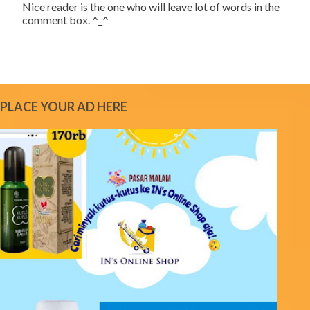
Nice reader is the one who will leave lot of words in the
s
comment box. ^_^
t
a
C
o
m
m
e
PLACE YOUR AD HERE
n
t