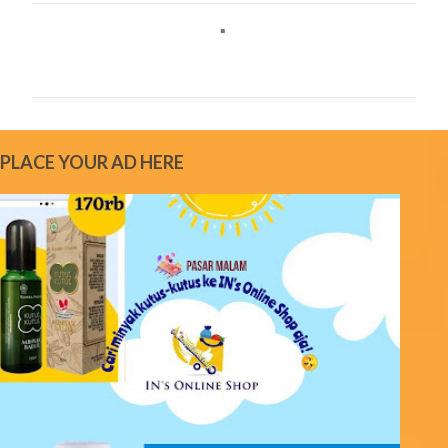
C
o
m
m
e
PLACE YOUR AD HERE
n
t
s