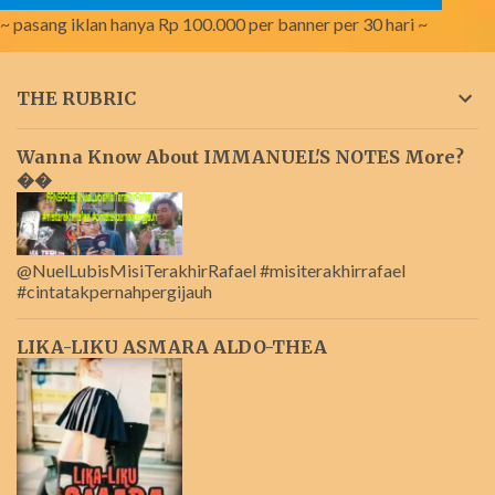
~ pasang iklan hanya Rp 100.000 per banner per 30 hari ~
THE RUBRIC
Wanna Know About IMMANUEL'S NOTES More?
��
@NuelLubisMisiTerakhirRafael #misiterakhirrafael
#cintatakpernahpergijauh
LIKA-LIKU ASMARA ALDO-THEA