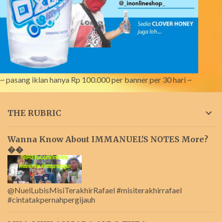
~ pasang iklan hanya Rp 100.000 per banner per 30 hari ~
THE RUBRIC
Wanna Know About IMMANUEL'S NOTES More?
��
@NuelLubisMisiTerakhirRafael #misiterakhirrafael
#cintatakpernahpergijauh