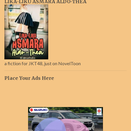
LIKA-LIKU ASMARA ALDO-THEA
a fiction for JKT48, just on NovelToon
Place Your Ads Here