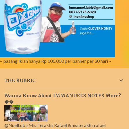
~ pasang iklan hanya Rp 100.000 per banner per 30 hari ~
THE RUBRIC
Wanna Know About IMMANUEL'S NOTES More?
��
@NuelLubisMisiTerakhirRafael #misiterakhirrafael