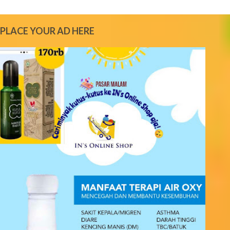
m
e
PLACE YOUR AD HERE
n
t
s