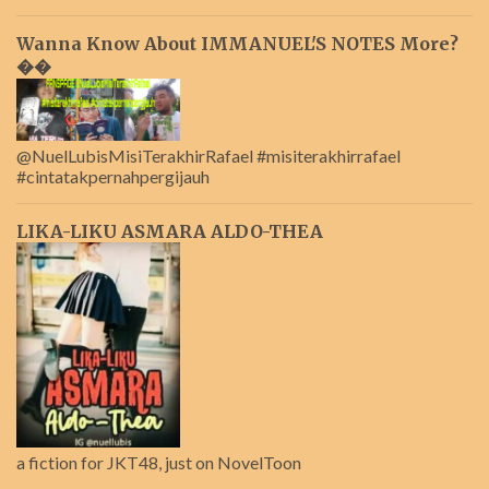
Wanna Know About IMMANUEL'S NOTES More?
��
@NuelLubisMisiTerakhirRafael #misiterakhirrafael
#cintatakpernahpergijauh
LIKA-LIKU ASMARA ALDO-THEA
a fiction for JKT48, just on NovelToon