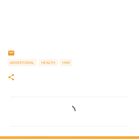
ADVERTORIAL
HEALTH
HWI
C
o
m
m