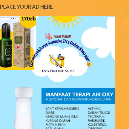
e
PLACE YOUR AD HERE
n
t
s