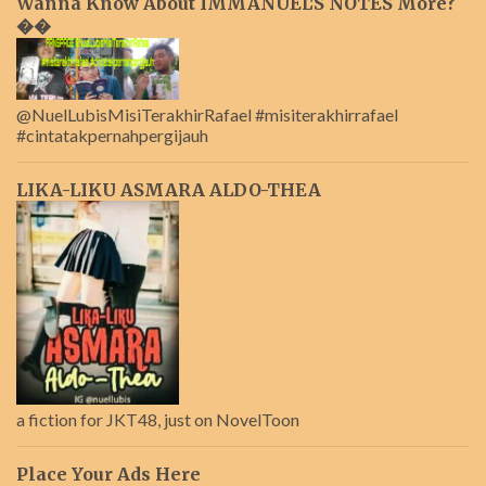
Wanna Know About IMMANUEL'S NOTES More?
��
@NuelLubisMisiTerakhirRafael #misiterakhirrafael
#cintatakpernahpergijauh
LIKA-LIKU ASMARA ALDO-THEA
a fiction for JKT48, just on NovelToon
Place Your Ads Here