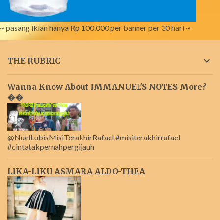
~ pasang iklan hanya Rp 100.000 per banner per 30 hari ~
THE RUBRIC
Wanna Know About IMMANUEL'S NOTES More?
��
@NuelLubisMisiTerakhirRafael #misiterakhirrafael
#cintatakpernahpergijauh
LIKA-LIKU ASMARA ALDO-THEA