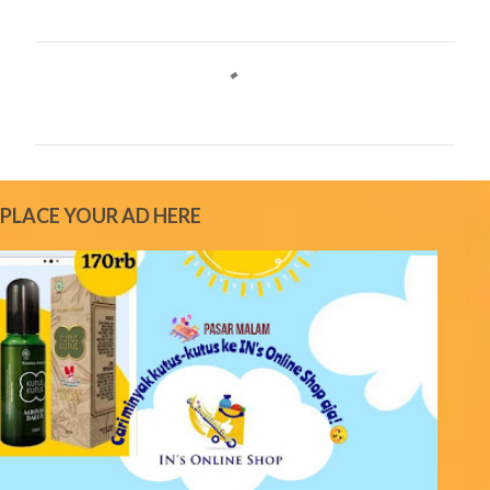
C
o
m
m
e
PLACE YOUR AD HERE
n
t
s