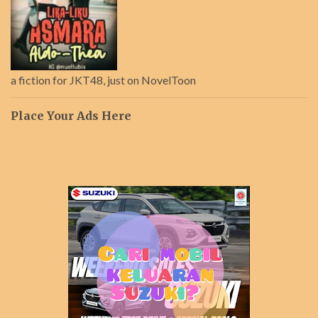
a fiction for JKT48, just on NovelToon
Place Your Ads Here