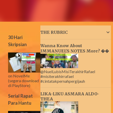
THE RUBRIC
30 Hari
Skripsian
Wanna Know About
IMMANUEL'S NOTES More? ��
@NuelLubisMisiTerakhirRafael
on NovelMe
#misiterakhirrafael
(segera download
#cintatakpernahpergijauh
di PlayStore)
LIKA-LIKU ASMARA ALDO-
Serial Rapat
THEA
Para Hantu