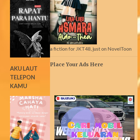
a fiction for JKT48, just on NovelToon
Place Your Ads Here
AKU LAUT
TELEPON
KAMU