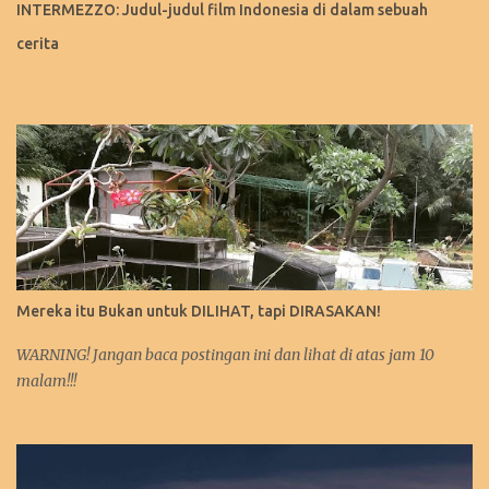
INTERMEZZO: Judul-judul film Indonesia di dalam sebuah
( source ) Ibadah gereja di sini gimana yah rasanya? ( source ) 2.
cerita
Brazil Gue tertarik ngunjungin hutan Amazone-nya. Khususnya,
gue tertarik liat Patun...
Mereka itu Bukan untuk DILIHAT, tapi DIRASAKAN!
WARNING! Jangan baca postingan ini dan lihat di atas jam 10
malam!!!