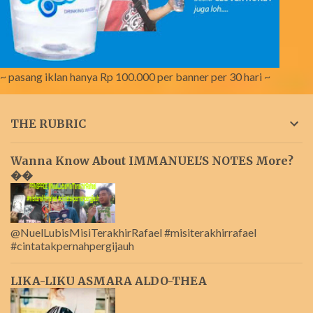
~ pasang iklan hanya Rp 100.000 per banner per 30 hari ~
THE RUBRIC
Wanna Know About IMMANUEL'S NOTES More?
��
@NuelLubisMisiTerakhirRafael #misiterakhirrafael
#cintatakpernahpergijauh
LIKA-LIKU ASMARA ALDO-THEA