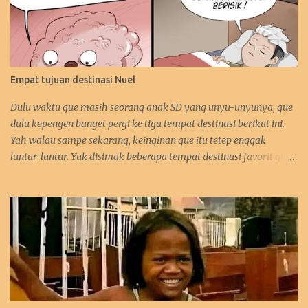
Empat tujuan destinasi Nuel
Dulu waktu gue masih seorang anak SD yang unyu-unyunya, gue
dulu kepengen banget pergi ke tiga tempat destinasi berikut ini.
Yah walau sampe sekarang, keinginan gue itu tetep enggak
luntur-luntur. Yuk disimak beberapa tempat destinasi favorit gue.
:D 1. Perancis Dulu waktu gue kecil, gue kepengen banget pergi ke
negara asalnya Zidane. Sebetulnya sih, gue lebih kepengen ke
Paris-nya. Gue pengen bangen liat Menara Eiffel, Arc de Triomph,
serta juga Katedral Notre Dame-nya. Selain itu, katanya pantai-
pantai di Perancis itu sangat menawan keindahannya. Tapi yah,
intinya karna Menara Eiffel-lah gue pengen ke Perancis. Hehehe.
Bahkan gue juga tertarik mempelajari bahasa Perancis. Kalo
yang ini gara-gara waktu itu gue enggak sengaja nonton acara
bahasa Perancis di TPI ( nama acaranya lupa! :p). Eiffel, i'm in love!