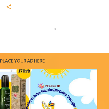
C
o
m
m
e
PLACE YOUR AD HERE
n
t
s