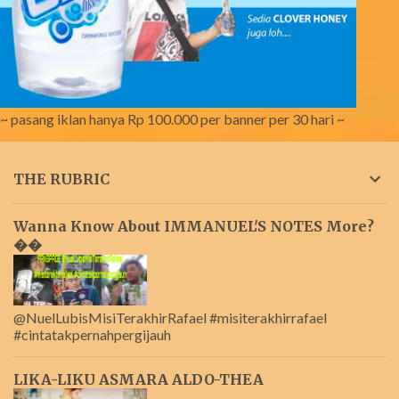
~ pasang iklan hanya Rp 100.000 per banner per 30 hari ~
THE RUBRIC
Wanna Know About IMMANUEL'S NOTES More?
��
@NuelLubisMisiTerakhirRafael #misiterakhirrafael
#cintatakpernahpergijauh
LIKA-LIKU ASMARA ALDO-THEA