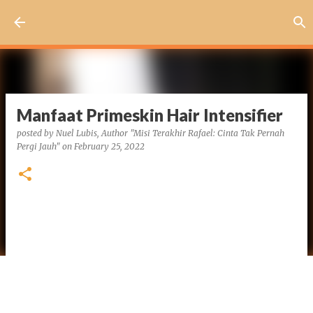
Skip to main content
Manfaat Primeskin Hair Intensifier
posted by
Nuel Lubis, Author "Misi Terakhir Rafael: Cinta Tak Pernah
Pergi Jauh"
on
February 25, 2022