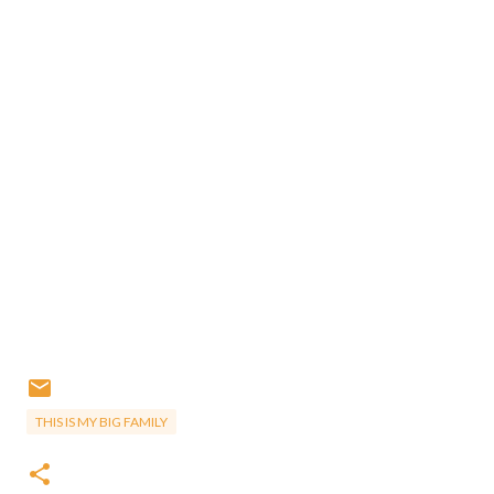
THIS IS MY BIG FAMILY