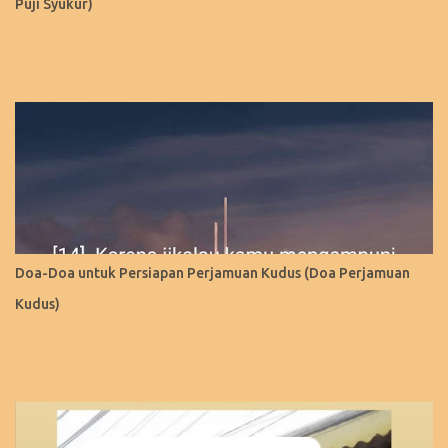
Puji Syukur)
Doa-Doa untuk Persiapan Perjamuan Kudus (Doa Perjamuan
Kudus)