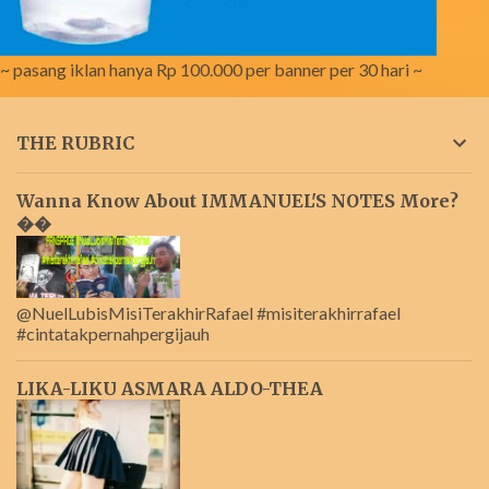
~ pasang iklan hanya Rp 100.000 per banner per 30 hari ~
THE RUBRIC
Wanna Know About IMMANUEL'S NOTES More?
��
@NuelLubisMisiTerakhirRafael #misiterakhirrafael
#cintatakpernahpergijauh
LIKA-LIKU ASMARA ALDO-THEA