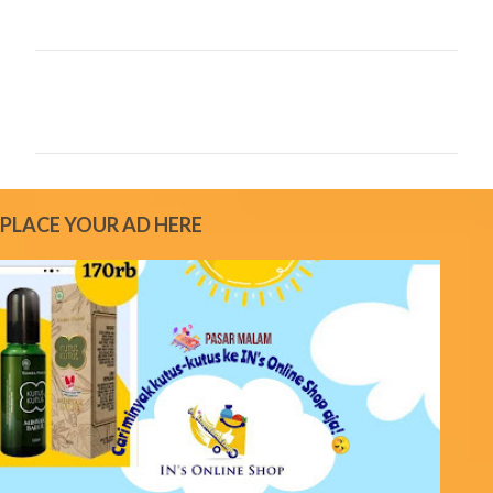
C
o
m
m
e
PLACE YOUR AD HERE
n
t
s