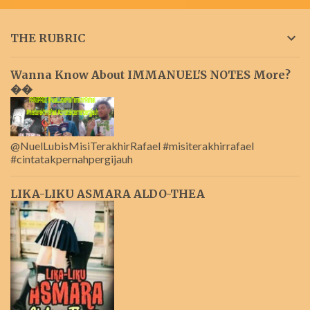
THE RUBRIC
Wanna Know About IMMANUEL'S NOTES More?
��
@NuelLubisMisiTerakhirRafael #misiterakhirrafael
#cintatakpernahpergijauh
LIKA-LIKU ASMARA ALDO-THEA