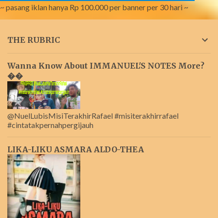
~ pasang iklan hanya Rp 100.000 per banner per 30 hari ~
THE RUBRIC
Wanna Know About IMMANUEL'S NOTES More?
��
@NuelLubisMisiTerakhirRafael #misiterakhirrafael
#cintatakpernahpergijauh
LIKA-LIKU ASMARA ALDO-THEA