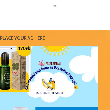
C
o
m
m
e
PLACE YOUR AD HERE
n
t
s