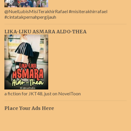
@NuelLubisMisiTerakhirRafael #misiterakhirrafael
#cintatakpernahpergijauh
LIKA-LIKU ASMARA ALDO-THEA
a fiction for JKT48, just on NovelToon
Place Your Ads Here