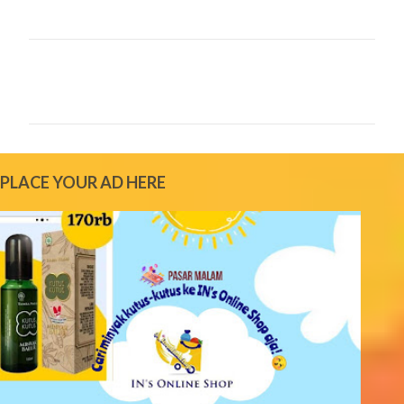
C
o
m
m
e
PLACE YOUR AD HERE
n
t
s