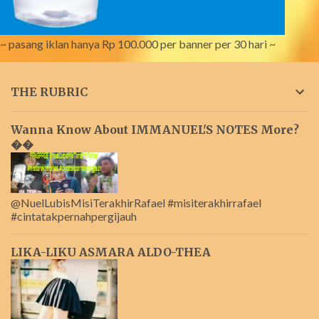
~ pasang iklan hanya Rp 100.000 per banner per 30 hari ~
THE RUBRIC
Wanna Know About IMMANUEL'S NOTES More?
��
@NuelLubisMisiTerakhirRafael #misiterakhirrafael
#cintatakpernahpergijauh
LIKA-LIKU ASMARA ALDO-THEA