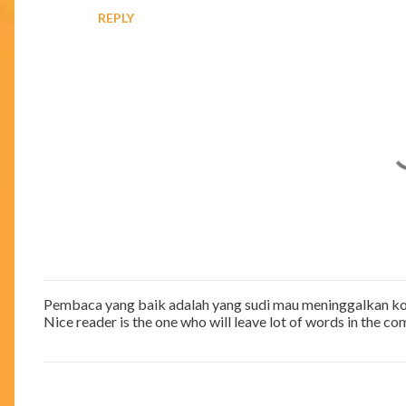
s
REPLY
Pembaca yang baik adalah yang sudi mau meninggalkan ko
P
Nice reader is the one who will leave lot of words in the c
o
s
t
a
C