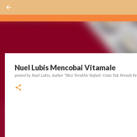
Nuel Lubis Mencobai Vitamale
posted by
Nuel Lubis, Author "Misi Terakhir Rafael: Cinta Tak Pernah Pe