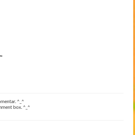
mentar. ^_^
omment box. ^_^