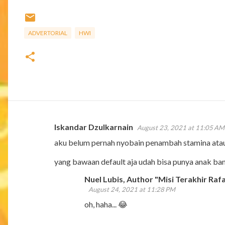
ADVERTORIAL
HWI
Iskandar Dzulkarnain
August 23, 2021 at 11:05 AM
C
aku belum pernah nyobain penambah stamina atau 
o
m
yang bawaan default aja udah bisa punya anak b
m
Nuel Lubis, Author "Misi Terakhir Rafa
e
August 24, 2021 at 11:28 PM
n
oh, haha... 😂
t