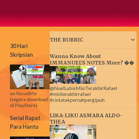
THE RUBRIC
30 Hari
Skripsian
Wanna Know About
IMMANUEL'S NOTES More? ��
@NuelLubisMisiTerakhirRafael
on NovelMe
#misiterakhirrafael
(segera download
#cintatakpernahpergijauh
di PlayStore)
LIKA-LIKU ASMARA ALDO-
Serial Rapat
THEA
Para Hantu