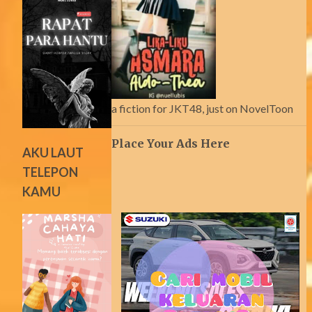
a fiction for JKT48, just on NovelToon
Place Your Ads Here
AKU LAUT
TELEPON
KAMU