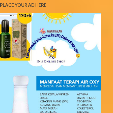
e
PLACE YOUR AD HERE
n
t
s