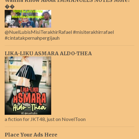
��
@NuelLubisMisiTerakhirRafael #misiterakhirrafael
#cintatakpernahpergijauh
LIKA-LIKU ASMARA ALDO-THEA
a fiction for JKT48, just on NovelToon
Place Your Ads Here