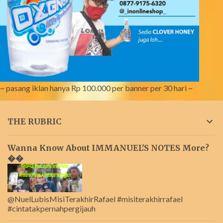
~ pasang iklan hanya Rp 100.000 per banner per 30 hari ~
THE RUBRIC
Wanna Know About IMMANUEL'S NOTES More?
��
@NuelLubisMisiTerakhirRafael #misiterakhirrafael
#cintatakpernahpergijauh