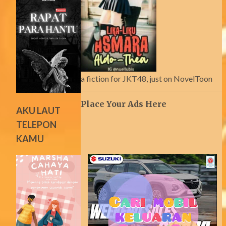
a fiction for JKT48, just on NovelToon
Place Your Ads Here
AKU LAUT
TELEPON
KAMU