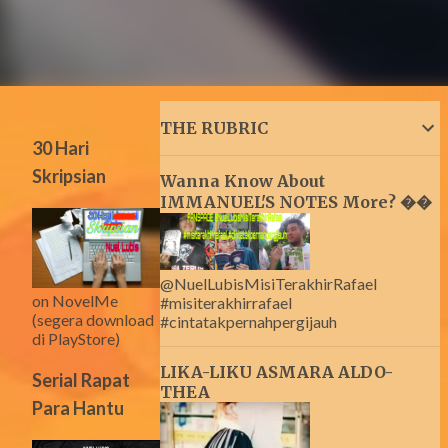
THE RUBRIC
30 Hari
Skripsian
Wanna Know About
IMMANUEL'S NOTES More? ��
@NuelLubisMisiTerakhirRafael
on NovelMe
#misiterakhirrafael
(segera download
#cintatakpernahpergijauh
di PlayStore)
LIKA-LIKU ASMARA ALDO-
Serial Rapat
THEA
Para Hantu