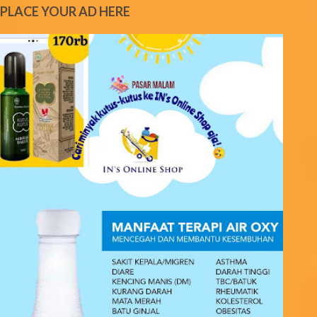
e
PLACE YOUR AD HERE
n
t
s