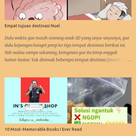
Empat tujuan destinasi Nuel
Dulu waktu gue masih seorang anak SD yang unyu-unyunya, gue
dulu kepengen banget pergi ke tiga tempat destinasi berikut ini.
Yah walau sampe sekarang, keinginan gue itu tetep enggak
luntur-luntur. Yuk disimak beberapa tempat destinasi favorit gue.
:D 1. Perancis Dulu waktu gue kecil, gue kepengen banget pergi ke
negara asalnya Zidane. Sebetulnya sih, gue lebih kepengen ke
Paris-nya. Gue pengen bangen liat Menara Eiffel, Arc de Triomph,
serta juga Katedral Notre Dame-nya. Selain itu, katanya pantai-
pantai di Perancis itu sangat menawan keindahannya. Tapi yah,
intinya karna Menara Eiffel-lah gue pengen ke Perancis. Hehehe.
Bahkan gue juga tertarik mempelajari bahasa Perancis. Kalo
yang ini gara-gara waktu itu gue enggak sengaja nonton acara
bahasa Perancis di TPI ( nama acaranya lupa! :p). Eiffel, i'm in love!
10 Most-Memorable Books I Ever Read
( source ) Ibadah gereja di sini gimana yah rasanya? ( source ) 2.