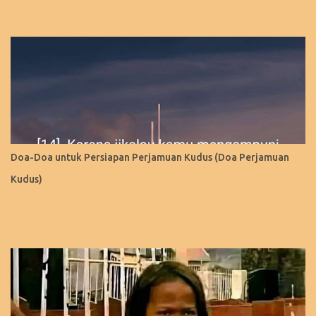
Brazil Gue tertarik ngunjungin hutan Amazone-nya. Khususnya,
gue tertarik liat Patun...
Doa-Doa untuk Persiapan Perjamuan Kudus (Doa Perjamuan
Kudus)