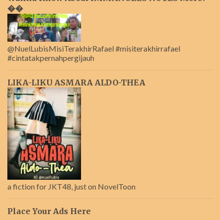
��
@NuelLubisMisiTerakhirRafael #misiterakhirrafael
#cintatakpernahpergijauh
LIKA-LIKU ASMARA ALDO-THEA
a fiction for JKT48, just on NovelToon
Place Your Ads Here