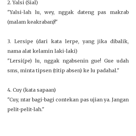
2. Yalsi (Sial)
"Yalsi-lah lu, wey, nggak dateng pas makrab
(malam keakraban)!"
3. Lersipe (dari kata lerpe, yang jika dibalik,
nama alat kelamin laki-laki)
"Lersi(pe) lu, nggak ngabsenin gue! Gue udah
sms, minta tipsen (titip absen) ke lu padahal."
4. Cuy (kata sapaan)
"Cuy, ntar bagi-bagi contekan pas ujian ya. Jangan
pelit-pelit-lah."