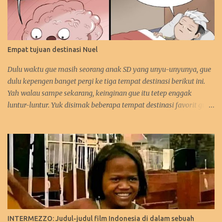
Empat tujuan destinasi Nuel
Dulu waktu gue masih seorang anak SD yang unyu-unyunya, gue
dulu kepengen banget pergi ke tiga tempat destinasi berikut ini.
Yah walau sampe sekarang, keinginan gue itu tetep enggak
luntur-luntur. Yuk disimak beberapa tempat destinasi favorit gue.
:D 1. Perancis Dulu waktu gue kecil, gue kepengen banget pergi ke
negara asalnya Zidane. Sebetulnya sih, gue lebih kepengen ke
Paris-nya. Gue pengen bangen liat Menara Eiffel, Arc de Triomph,
serta juga Katedral Notre Dame-nya. Selain itu, katanya pantai-
pantai di Perancis itu sangat menawan keindahannya. Tapi yah,
intinya karna Menara Eiffel-lah gue pengen ke Perancis. Hehehe.
Bahkan gue juga tertarik mempelajari bahasa Perancis. Kalo
yang ini gara-gara waktu itu gue enggak sengaja nonton acara
bahasa Perancis di TPI ( nama acaranya lupa! :p). Eiffel, i'm in love!
INTERMEZZO: Judul-judul film Indonesia di dalam sebuah