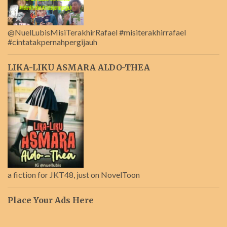
@NuelLubisMisiTerakhirRafael #misiterakhirrafael
#cintatakpernahpergijauh
LIKA-LIKU ASMARA ALDO-THEA
a fiction for JKT48, just on NovelToon
Place Your Ads Here