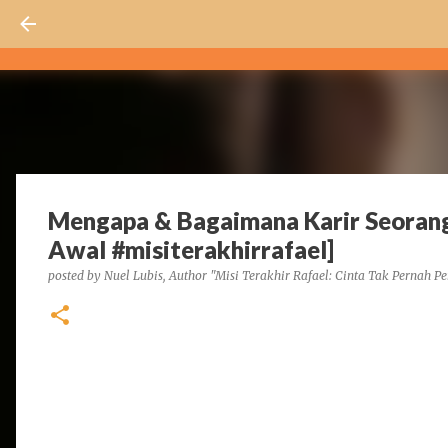
Mengapa & Bagaimana Karir Seorang
Awal #misiterakhirrafael]
posted by
Nuel Lubis, Author "Misi Terakhir Rafael: Cinta Tak Pernah Pe