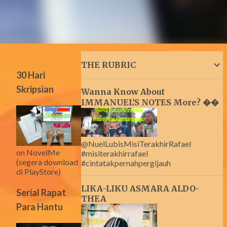
THE RUBRIC
30 Hari
Skripsian
Wanna Know About
IMMANUEL'S NOTES More? ��
@NuelLubisMisiTerakhirRafael
on NovelMe
#misiterakhirrafael
(segera download
#cintatakpernahpergijauh
di PlayStore)
LIKA-LIKU ASMARA ALDO-
Serial Rapat
THEA
Para Hantu