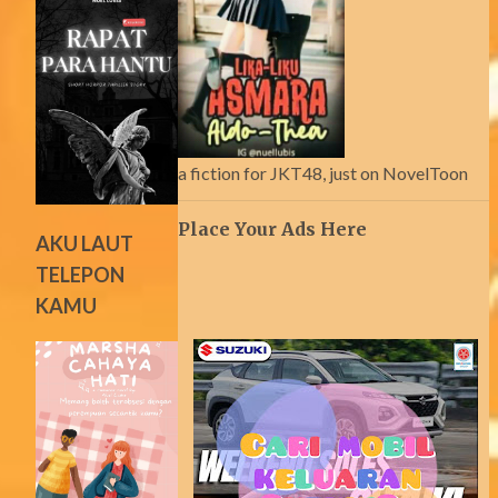
a fiction for JKT48, just on NovelToon
Place Your Ads Here
AKU LAUT
TELEPON
KAMU