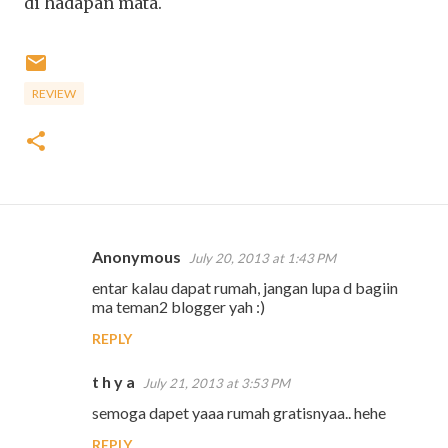
di hadapan mata.
REVIEW
Anonymous
July 20, 2013 at 1:43 PM
C
entar kalau dapat rumah, jangan lupa d bagiin
o
ma teman2 blogger yah :)
m
REPLY
m
e
t h y a
July 21, 2013 at 3:53 PM
n
semoga dapet yaaa rumah gratisnyaa.. hehe
t
REPLY