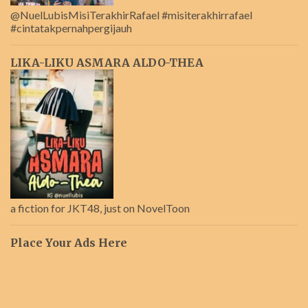
@NuelLubisMisiTerakhirRafael #misiterakhirrafael
#cintatakpernahpergijauh
LIKA-LIKU ASMARA ALDO-THEA
a fiction for JKT48, just on NovelToon
Place Your Ads Here