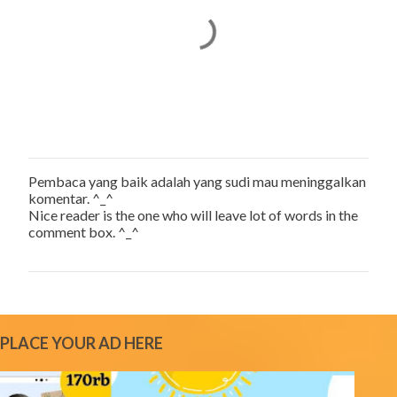
Pembaca yang baik adalah yang sudi mau meninggalkan
P
komentar. ^_^
o
Nice reader is the one who will leave lot of words in the
s
comment box. ^_^
t
a
C
o
m
m
e
PLACE YOUR AD HERE
n
t