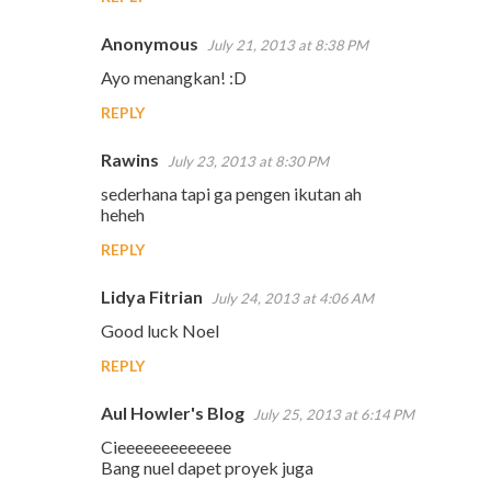
s
Anonymous
July 21, 2013 at 8:38 PM
Ayo menangkan! :D
REPLY
Rawins
July 23, 2013 at 8:30 PM
sederhana tapi ga pengen ikutan ah
heheh
REPLY
Lidya Fitrian
July 24, 2013 at 4:06 AM
Good luck Noel
REPLY
Aul Howler's Blog
July 25, 2013 at 6:14 PM
Cieeeeeeeeeeeee
Bang nuel dapet proyek juga