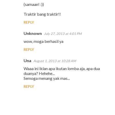
(samaan! :))
Traktir bang traktir!!
REPLY
Unknown
July 27, 2013 at 4:01 PM
wow, moga berhasil ya
REPLY
Una
August 1, 2013 at 10:28 AM
Waaa ini iklan apa ikutan lomba aja, apa dua
duanya? Hehehe...
Semoga menang yak mas...
REPLY