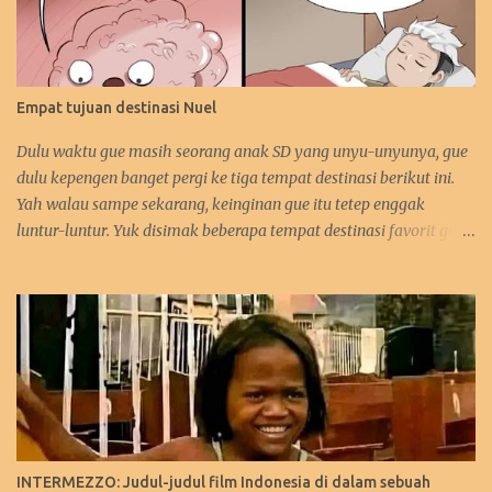
Empat tujuan destinasi Nuel
Dulu waktu gue masih seorang anak SD yang unyu-unyunya, gue
dulu kepengen banget pergi ke tiga tempat destinasi berikut ini.
Yah walau sampe sekarang, keinginan gue itu tetep enggak
luntur-luntur. Yuk disimak beberapa tempat destinasi favorit gue.
:D 1. Perancis Dulu waktu gue kecil, gue kepengen banget pergi ke
negara asalnya Zidane. Sebetulnya sih, gue lebih kepengen ke
Paris-nya. Gue pengen bangen liat Menara Eiffel, Arc de Triomph,
serta juga Katedral Notre Dame-nya. Selain itu, katanya pantai-
pantai di Perancis itu sangat menawan keindahannya. Tapi yah,
intinya karna Menara Eiffel-lah gue pengen ke Perancis. Hehehe.
Bahkan gue juga tertarik mempelajari bahasa Perancis. Kalo
yang ini gara-gara waktu itu gue enggak sengaja nonton acara
bahasa Perancis di TPI ( nama acaranya lupa! :p). Eiffel, i'm in love!
INTERMEZZO: Judul-judul film Indonesia di dalam sebuah