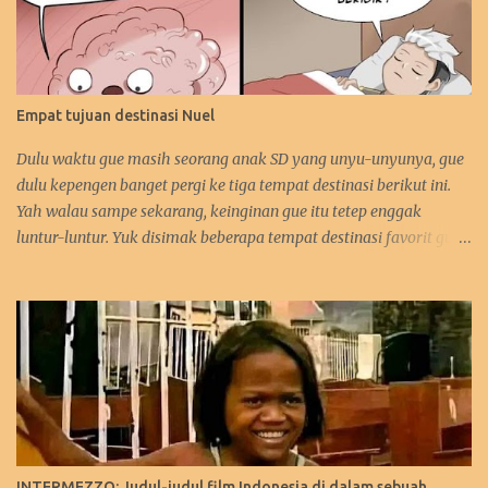
Empat tujuan destinasi Nuel
Dulu waktu gue masih seorang anak SD yang unyu-unyunya, gue
dulu kepengen banget pergi ke tiga tempat destinasi berikut ini.
Yah walau sampe sekarang, keinginan gue itu tetep enggak
luntur-luntur. Yuk disimak beberapa tempat destinasi favorit gue.
:D 1. Perancis Dulu waktu gue kecil, gue kepengen banget pergi ke
negara asalnya Zidane. Sebetulnya sih, gue lebih kepengen ke
Paris-nya. Gue pengen bangen liat Menara Eiffel, Arc de Triomph,
serta juga Katedral Notre Dame-nya. Selain itu, katanya pantai-
pantai di Perancis itu sangat menawan keindahannya. Tapi yah,
intinya karna Menara Eiffel-lah gue pengen ke Perancis. Hehehe.
Bahkan gue juga tertarik mempelajari bahasa Perancis. Kalo
yang ini gara-gara waktu itu gue enggak sengaja nonton acara
bahasa Perancis di TPI ( nama acaranya lupa! :p). Eiffel, i'm in love!
INTERMEZZO: Judul-judul film Indonesia di dalam sebuah