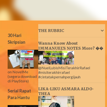
THE RUBRIC
30 Hari
Skripsian
Wanna Know About
IMMANUEL'S NOTES More? ��
@NuelLubisMisiTerakhirRafael
on NovelMe
#misiterakhirrafael
(segera download
#cintatakpernahpergijauh
di PlayStore)
LIKA-LIKU ASMARA ALDO-
Serial Rapat
THEA
Para Hantu