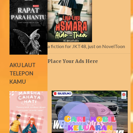
a fiction for JKT48, just on NovelToon
Place Your Ads Here
AKU LAUT
TELEPON
KAMU