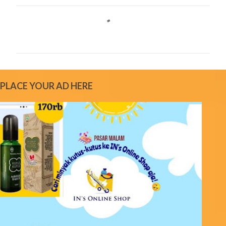
C
o
m
m
e
PLACE YOUR AD HERE
n
t
s