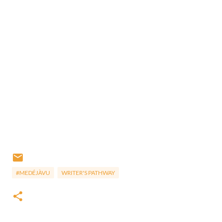
#MEDÉJÀVU
WRITER'S PATHWAY