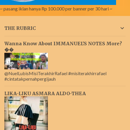
~ pasang iklan hanya Rp 100.000 per banner per 30 hari ~
THE RUBRIC
Wanna Know About IMMANUEL'S NOTES More?
��
@NuelLubisMisiTerakhirRafael #misiterakhirrafael
#cintatakpernahpergijauh
LIKA-LIKU ASMARA ALDO-THEA