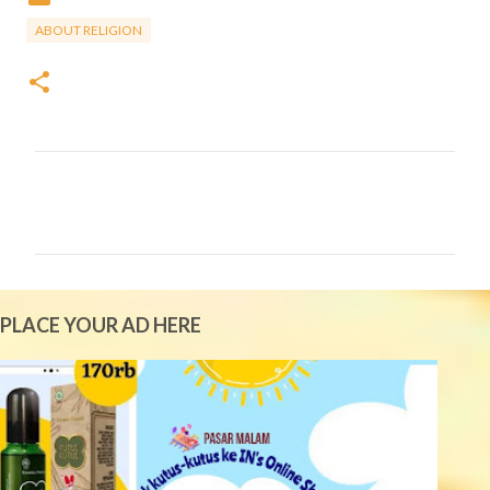
ABOUT RELIGION
C
o
m
m
e
PLACE YOUR AD HERE
n
t
s