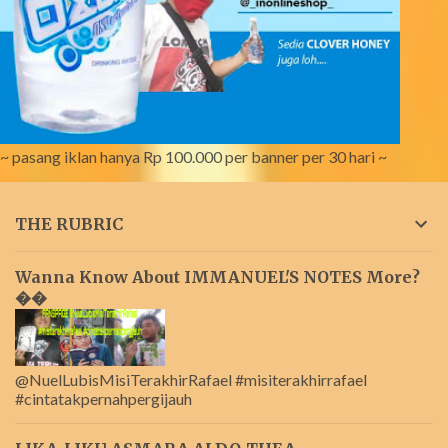
~ pasang iklan hanya Rp 100.000 per banner per 30 hari ~
THE RUBRIC
Wanna Know About IMMANUEL'S NOTES More?
��
@NuelLubisMisiTerakhirRafael #misiterakhirrafael
#cintatakpernahpergijauh