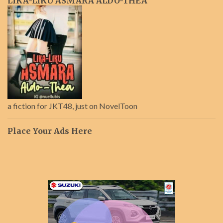
LIKA-LIKU ASMARA ALDO-THEA
a fiction for JKT48, just on NovelToon
Place Your Ads Here