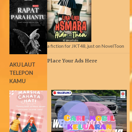
a fiction for JKT48, just on NovelToon
Place Your Ads Here
AKU LAUT
TELEPON
KAMU