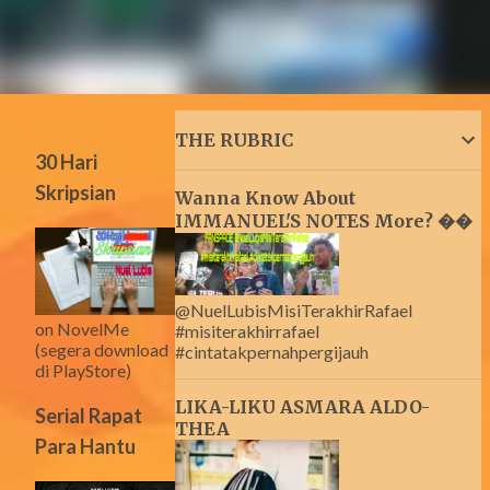
THE RUBRIC
30 Hari
Skripsian
Wanna Know About
IMMANUEL'S NOTES More? ��
@NuelLubisMisiTerakhirRafael
on NovelMe
#misiterakhirrafael
(segera download
#cintatakpernahpergijauh
di PlayStore)
LIKA-LIKU ASMARA ALDO-
Serial Rapat
THEA
Para Hantu