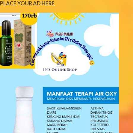
PLACE YOUR AD HERE
n
t
s