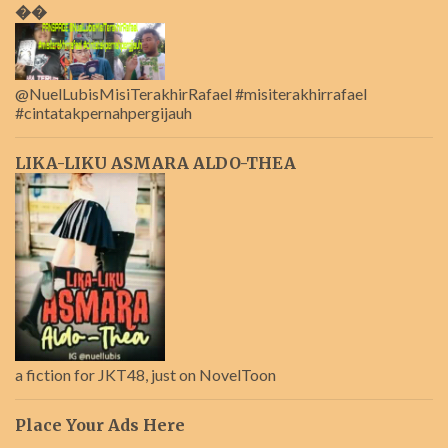
��
@NuelLubisMisiTerakhirRafael #misiterakhirrafael
#cintatakpernahpergijauh
LIKA-LIKU ASMARA ALDO-THEA
a fiction for JKT48, just on NovelToon
Place Your Ads Here