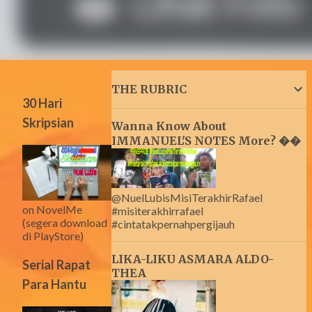
THE RUBRIC
30 Hari
Skripsian
Wanna Know About
IMMANUEL'S NOTES More? ��
@NuelLubisMisiTerakhirRafael
on NovelMe
#misiterakhirrafael
(segera download
#cintatakpernahpergijauh
di PlayStore)
LIKA-LIKU ASMARA ALDO-
Serial Rapat
THEA
Para Hantu