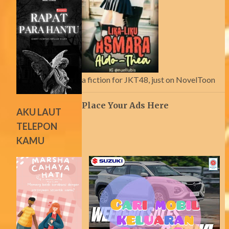
a fiction for JKT48, just on NovelToon
Place Your Ads Here
AKU LAUT
TELEPON
KAMU