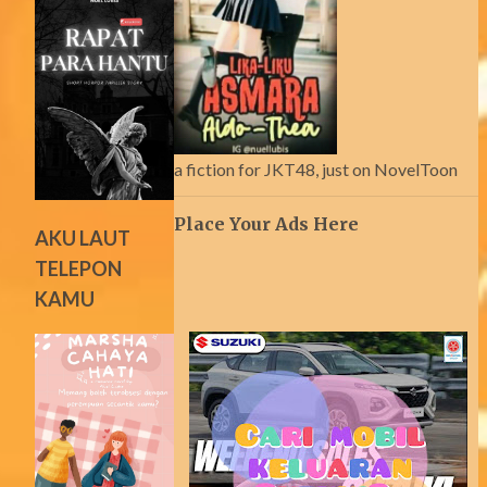
a fiction for JKT48, just on NovelToon
Place Your Ads Here
AKU LAUT
TELEPON
KAMU