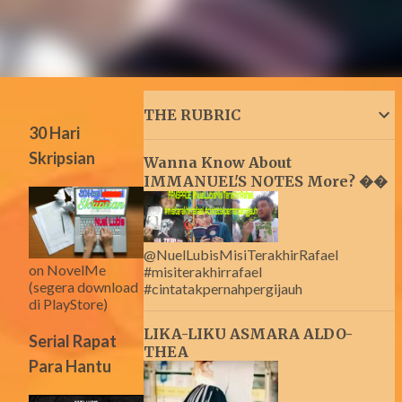
THE RUBRIC
30 Hari
Skripsian
Wanna Know About
IMMANUEL'S NOTES More? ��
@NuelLubisMisiTerakhirRafael
on NovelMe
#misiterakhirrafael
(segera download
#cintatakpernahpergijauh
di PlayStore)
LIKA-LIKU ASMARA ALDO-
Serial Rapat
THEA
Para Hantu