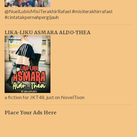
@NuelLubisMisiTerakhirRafael #misiterakhirrafael
#cintatakpernahpergijauh
LIKA-LIKU ASMARA ALDO-THEA
a fiction for JKT48, just on NovelToon
Place Your Ads Here