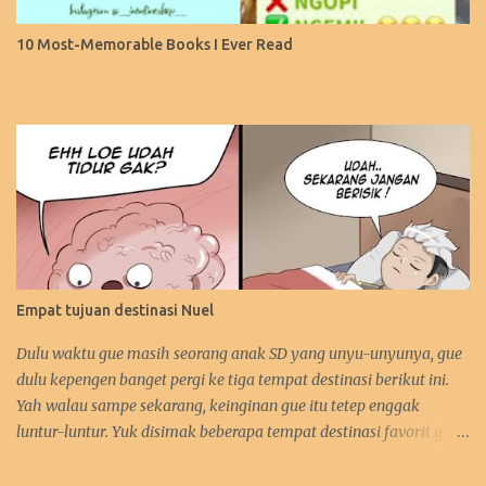
10 Most-Memorable Books I Ever Read
Empat tujuan destinasi Nuel
Dulu waktu gue masih seorang anak SD yang unyu-unyunya, gue
dulu kepengen banget pergi ke tiga tempat destinasi berikut ini.
Yah walau sampe sekarang, keinginan gue itu tetep enggak
luntur-luntur. Yuk disimak beberapa tempat destinasi favorit gue.
:D 1. Perancis Dulu waktu gue kecil, gue kepengen banget pergi ke
negara asalnya Zidane. Sebetulnya sih, gue lebih kepengen ke