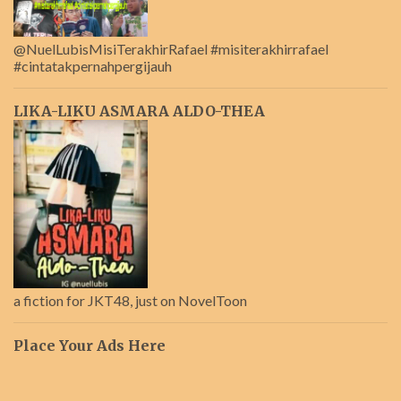
@NuelLubisMisiTerakhirRafael #misiterakhirrafael
#cintatakpernahpergijauh
LIKA-LIKU ASMARA ALDO-THEA
a fiction for JKT48, just on NovelToon
Place Your Ads Here