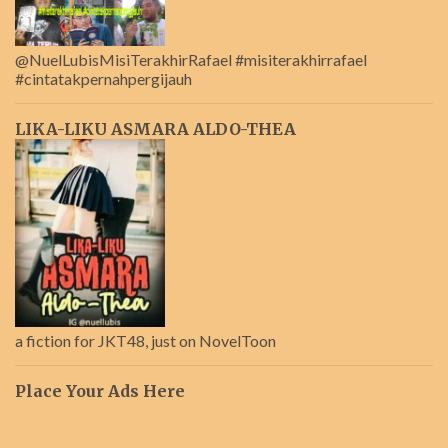
@NuelLubisMisiTerakhirRafael #misiterakhirrafael
#cintatakpernahpergijauh
LIKA-LIKU ASMARA ALDO-THEA
a fiction for JKT48, just on NovelToon
Place Your Ads Here