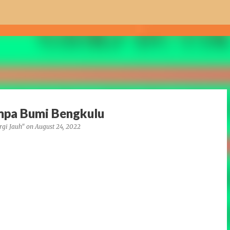
Skip to main content
mpa Bumi Bengkulu
rgi Jauh"
on
August 24, 2022