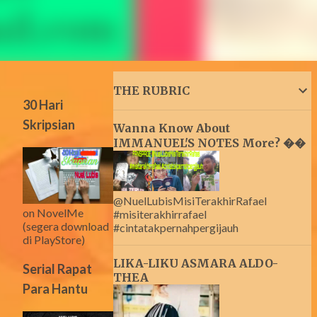
THE RUBRIC
30 Hari
Skripsian
Wanna Know About
IMMANUEL'S NOTES More? ��
@NuelLubisMisiTerakhirRafael
on NovelMe
#misiterakhirrafael
(segera download
#cintatakpernahpergijauh
di PlayStore)
LIKA-LIKU ASMARA ALDO-
Serial Rapat
THEA
Para Hantu