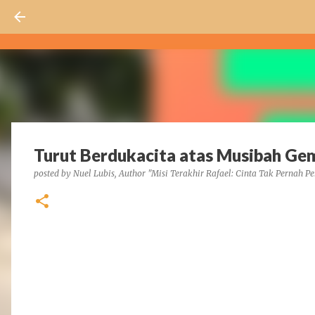
Turut Berdukacita atas Musibah Ge
posted by
Nuel Lubis, Author "Misi Terakhir Rafael: Cinta Tak Pernah Pe