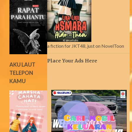
a fiction for JKT48, just on NovelToon
Place Your Ads Here
AKU LAUT
TELEPON
KAMU