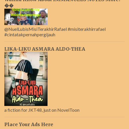
��
@NuelLubisMisiTerakhirRafael #misiterakhirrafael
#cintatakpernahpergijauh
LIKA-LIKU ASMARA ALDO-THEA
a fiction for JKT48, just on NovelToon
Place Your Ads Here