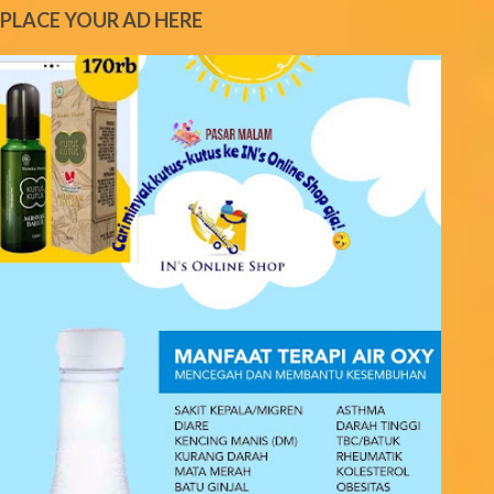
e
PLACE YOUR AD HERE
n
t
s