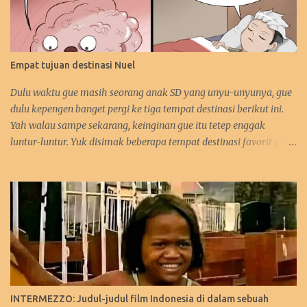
Empat tujuan destinasi Nuel
Dulu waktu gue masih seorang anak SD yang unyu-unyunya, gue
dulu kepengen banget pergi ke tiga tempat destinasi berikut ini.
Yah walau sampe sekarang, keinginan gue itu tetep enggak
luntur-luntur. Yuk disimak beberapa tempat destinasi favorit gue.
:D 1. Perancis Dulu waktu gue kecil, gue kepengen banget pergi ke
negara asalnya Zidane. Sebetulnya sih, gue lebih kepengen ke
Paris-nya. Gue pengen bangen liat Menara Eiffel, Arc de Triomph,
serta juga Katedral Notre Dame-nya. Selain itu, katanya pantai-
pantai di Perancis itu sangat menawan keindahannya. Tapi yah,
intinya karna Menara Eiffel-lah gue pengen ke Perancis. Hehehe.
Bahkan gue juga tertarik mempelajari bahasa Perancis. Kalo
yang ini gara-gara waktu itu gue enggak sengaja nonton acara
bahasa Perancis di TPI ( nama acaranya lupa! :p). Eiffel, i'm in love!
INTERMEZZO: Judul-judul film Indonesia di dalam sebuah
( source ) Ibadah gereja di sini gimana yah rasanya? ( source ) 2.