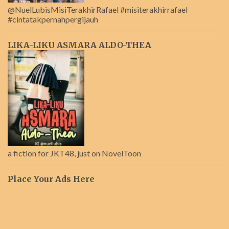
@NuelLubisMisiTerakhirRafael #misiterakhirrafael
#cintatakpernahpergijauh
LIKA-LIKU ASMARA ALDO-THEA
a fiction for JKT48, just on NovelToon
Place Your Ads Here