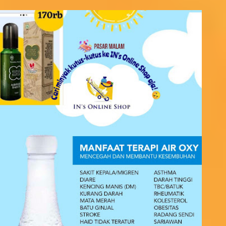
n
t
s