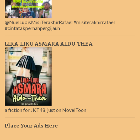
@NuelLubisMisiTerakhirRafael #misiterakhirrafael
#cintatakpernahpergijauh
LIKA-LIKU ASMARA ALDO-THEA
a fiction for JKT48, just on NovelToon
Place Your Ads Here