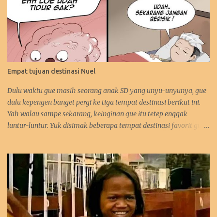
Empat tujuan destinasi Nuel
Dulu waktu gue masih seorang anak SD yang unyu-unyunya, gue
dulu kepengen banget pergi ke tiga tempat destinasi berikut ini.
Yah walau sampe sekarang, keinginan gue itu tetep enggak
luntur-luntur. Yuk disimak beberapa tempat destinasi favorit gue.
:D 1. Perancis Dulu waktu gue kecil, gue kepengen banget pergi ke
negara asalnya Zidane. Sebetulnya sih, gue lebih kepengen ke
Paris-nya. Gue pengen bangen liat Menara Eiffel, Arc de Triomph,
serta juga Katedral Notre Dame-nya. Selain itu, katanya pantai-
pantai di Perancis itu sangat menawan keindahannya. Tapi yah,
intinya karna Menara Eiffel-lah gue pengen ke Perancis. Hehehe.
Bahkan gue juga tertarik mempelajari bahasa Perancis. Kalo