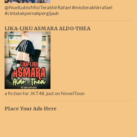
@NuelLubisMisiTerakhirRafael #misiterakhirrafael
#cintatakpernahpergijauh
LIKA-LIKU ASMARA ALDO-THEA
a fiction for JKT48, just on NovelToon
Place Your Ads Here